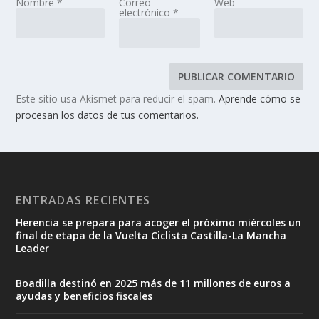
Nombre
*
Correo
Web
electrónico
*
Este sitio usa Akismet para reducir el spam.
Aprende cómo se
procesan los datos de tus comentarios.
ENTRADAS RECIENTES
Herencia se prepara para acoger el próximo miércoles un
final de etapa de la Vuelta Ciclista Castilla-La Mancha
Leader
Boadilla destinó en 2025 más de 11 millones de euros a
ayudas y beneficios fiscales