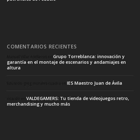
COMENTARIOS RECIENTES
Grupo Torreblanca: innovación y
Manuel Villar Astilleros
en
garantía en el montaje de escenarios y andamiajes en
altura
IES Maestro Juan de Ávila
Eduardo-greg.morales cuadra
en
VALDEGAMERS: Tu tienda de videojuegos retro,
ricardo
en
merchandising y mucho más