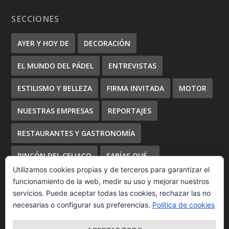
SECCIONES
AYER Y HOY DE
DECORACIÓN
EL MUNDO DEL PÁDEL
ENTREVISTAS
ESTILISMO Y BELLEZA
FIRMA INVITADA
MOTOR
NUESTRAS EMPRESAS
REPORTAJES
RESTAURANTES Y GASTRONOMÍA
RINCÓN DEL CELIACO
SABÍAS QUÉ...
Utilizamos cookies propias y de terceros para garantizar el
TUS EVENTOS
funcionamiento de la web, medir su uso y mejorar nuestros
servicios. Puede aceptar todas las cookies, rechazar las no
necesarias o configurar sus preferencias.
Política de cookies