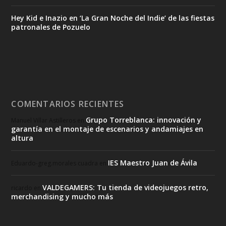
Hey Kid e Inazio en ‘La Gran Noche del Indie’ de las fiestas
patronales de Pozuelo
COMENTARIOS RECIENTES
Grupo Torreblanca: innovación y
Manuel Villar Astilleros
en
garantía en el montaje de escenarios y andamiajes en
altura
IES Maestro Juan de Ávila
Eduardo-greg.morales cuadra
en
VALDEGAMERS: Tu tienda de videojuegos retro,
ricardo
en
merchandising y mucho más